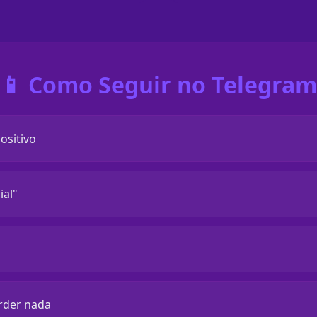
📱 Como Seguir no Telegram
ositivo
ial"
erder nada