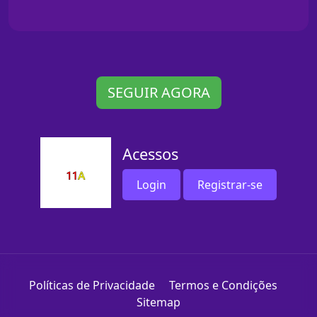
SEGUIR AGORA
Acessos
Login
Registrar-se
Políticas de Privacidade
Termos e Condições
Sitemap