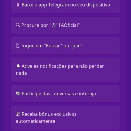
📱 Baixe o app Telegram no seu dispositivo
🔍 Procure por "@11AOficial"
👆 Toque em "Entrar" ou "Join"
🔔 Ative as notificações para não perder
nada
💬 Participe das conversas e interaja
🎁 Receba bônus exclusivos
automaticamente