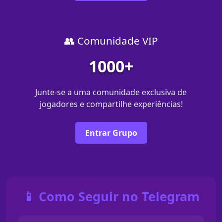
👥 Comunidade VIP
1000+
Junte-se a uma comunidade exclusiva de
jogadores e compartilhe experiências!
Entrar Grupo
📱 Como Seguir no Telegram