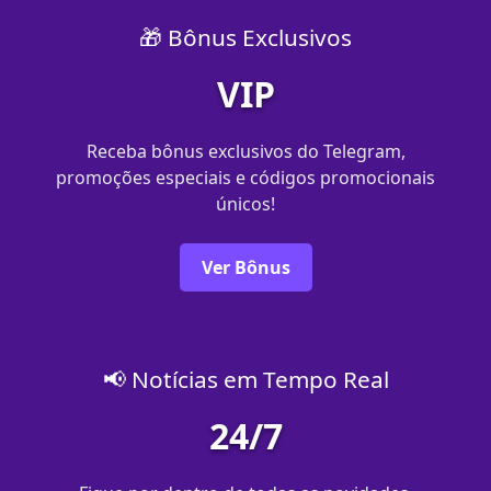
🎁 Bônus Exclusivos
VIP
Receba bônus exclusivos do Telegram,
promoções especiais e códigos promocionais
únicos!
Ver Bônus
📢 Notícias em Tempo Real
24/7