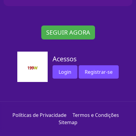
SEGUIR AGORA
Acessos
Login
Registrar-se
Políticas de Privacidade
Termos e Condições
Sitemap