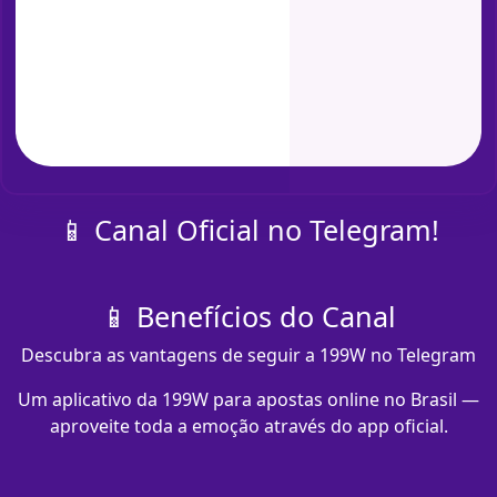
📱 Canal Oficial no Telegram!
📱 Benefícios do Canal
Descubra as vantagens de seguir a 199W no Telegram
Um aplicativo da 199W para apostas online no Brasil —
aproveite toda a emoção através do app oficial.