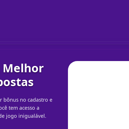
A Melhor
postas
r bônus no cadastro e
ocê tem acesso a
e jogo inigualável.