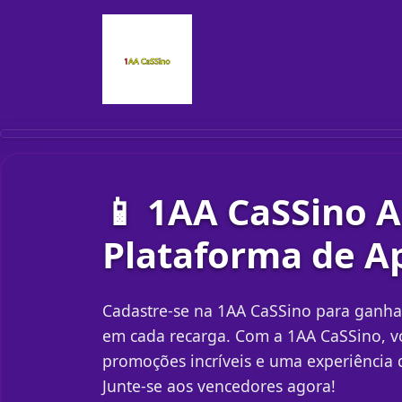
📱 1AA CaSSino 
Plataforma de A
Cadastre-se na 1AA CaSSino para ganha
em cada recarga. Com a 1AA CaSSino, v
promoções incríveis e uma experiência d
Junte-se aos vencedores agora!