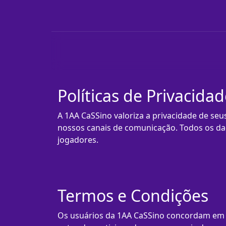
Políticas de Privacida
A 1AA CaSSino valoriza a privacidade de se
nossos canais de comunicação. Todos os dad
jogadores.
Termos e Condições
Os usuários da 1AA CaSSino concordam em re