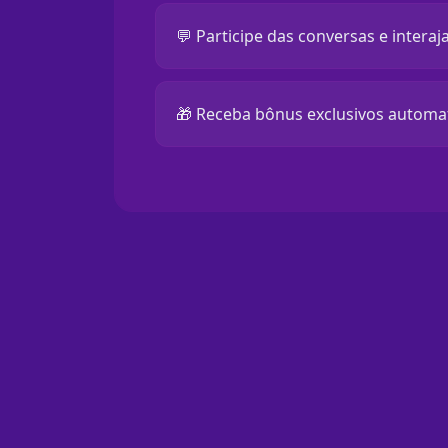
💬 Participe das conversas e interaj
🎁 Receba bônus exclusivos autom