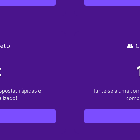
reto
👥 
t
espostas rápidas e
Junte-se a uma com
lizado!
compa
e