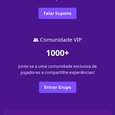
Falar Suporte
👥 Comunidade VIP
1000+
Junte-se a uma comunidade exclusiva de
jogadores e compartilhe experiências!
Entrar Grupo