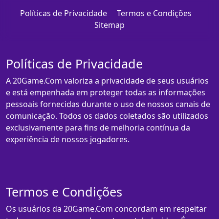
Políticas de Privacidade
Termos e Condições
Sitemap
Políticas de Privacidade
A 20Game.Com valoriza a privacidade de seus usuários
e está empenhada em proteger todas as informações
pessoais fornecidas durante o uso de nossos canais de
comunicação. Todos os dados coletados são utilizados
exclusivamente para fins de melhoria contínua da
experiência de nossos jogadores.
Termos e Condições
Os usuários da 20Game.Com concordam em respeitar