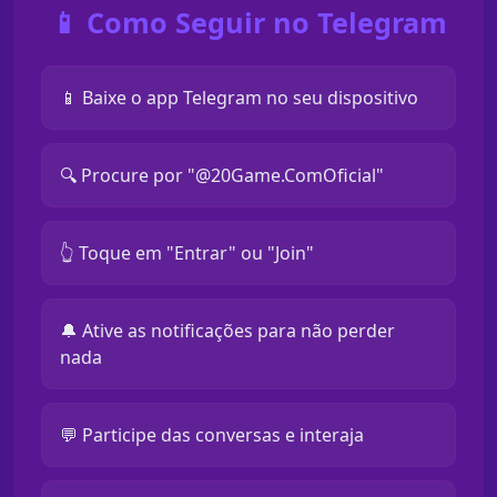
📱 Como Seguir no Telegram
📱 Baixe o app Telegram no seu dispositivo
🔍 Procure por "@20Game.ComOficial"
👆 Toque em "Entrar" ou "Join"
🔔 Ative as notificações para não perder
nada
💬 Participe das conversas e interaja