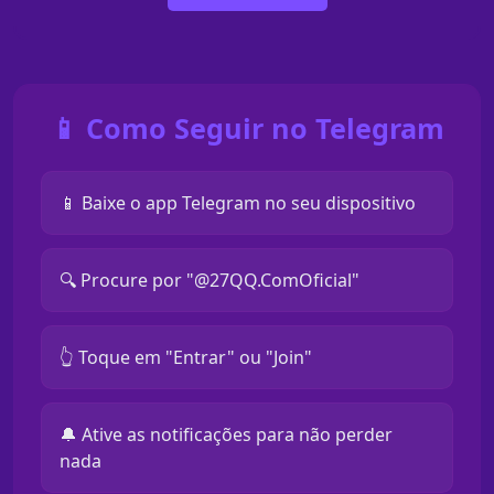
📱 Como Seguir no Telegram
📱 Baixe o app Telegram no seu dispositivo
🔍 Procure por "@27QQ.ComOficial"
👆 Toque em "Entrar" ou "Join"
🔔 Ative as notificações para não perder
nada