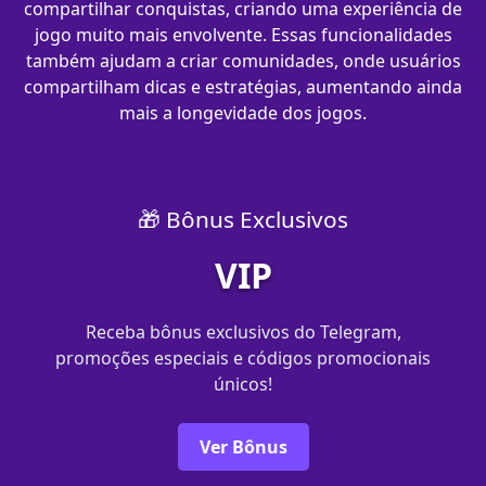
compartilhar conquistas, criando uma experiência de
jogo muito mais envolvente. Essas funcionalidades
também ajudam a criar comunidades, onde usuários
compartilham dicas e estratégias, aumentando ainda
mais a longevidade dos jogos.
🎁 Bônus Exclusivos
VIP
Receba bônus exclusivos do Telegram,
promoções especiais e códigos promocionais
únicos!
Ver Bônus