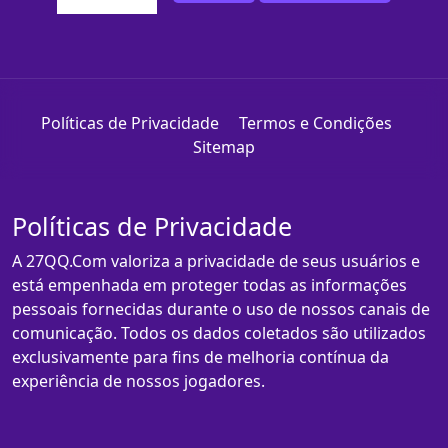
Políticas de Privacidade
Termos e Condições
Sitemap
Políticas de Privacidade
A 27QQ.Com valoriza a privacidade de seus usuários e
está empenhada em proteger todas as informações
pessoais fornecidas durante o uso de nossos canais de
comunicação. Todos os dados coletados são utilizados
exclusivamente para fins de melhoria contínua da
experiência de nossos jogadores.