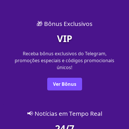
🎁 Bônus Exclusivos
VIP
Receba bônus exclusivos do Telegram,
promoções especiais e códigos promocionais
únicos!
Ver Bônus
📢 Notícias em Tempo Real
24/7