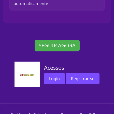
automaticamente
SEGUIR AGORA
Acessos
Login
Registrar-se