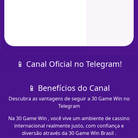
📱 Canal Oficial no Telegram!
📱 Benefícios do Canal
Descubra as vantagens de seguir a 30 Game Win no
Telegram
Na 30 Game Win , você vive um ambiente de cassino
internacional realmente justo, com confiança e
diversão através da 30 Game Win Brasil .