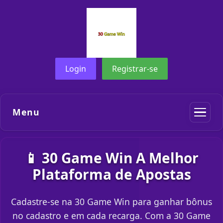
Login
Registrar-se
Menu
📱 30 Game Win A Melhor
Plataforma de Apostas
Cadastre-se na 30 Game Win para ganhar bônus
no cadastro e em cada recarga. Com a 30 Game