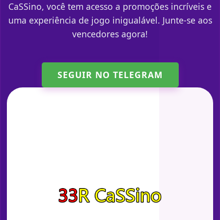
CaSSino, você tem acesso a promoções incríveis e
uma experiência de jogo inigualável. Junte-se aos
vencedores agora!
SEGUIR NO TELEGRAM