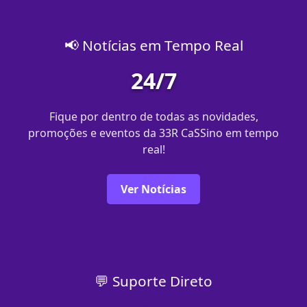
📢 Notícias em Tempo Real
24/7
Fique por dentro de todas as novidades,
promoções e eventos da 33R CaSSino em tempo
real!
Ver Notícias
💬 Suporte Direto