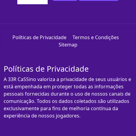
Políticas de Privacidade
Termos e Condições
Sitemap
Políticas de Privacidade
A 33R CaSSino valoriza a privacidade de seus usuários e
está empenhada em proteger todas as informações
pessoais fornecidas durante o uso de nossos canais de
comunicação. Todos os dados coletados são utilizados
exclusivamente para fins de melhoria contínua da
experiência de nossos jogadores.