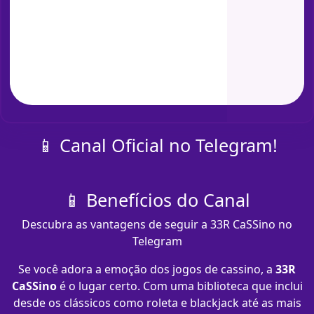
📱 Canal Oficial no Telegram!
📱 Benefícios do Canal
Descubra as vantagens de seguir a 33R CaSSino no
Telegram
Se você adora a emoção dos jogos de cassino, a
33R
CaSSino
é o lugar certo. Com uma biblioteca que inclui
desde os clássicos como roleta e blackjack até as mais