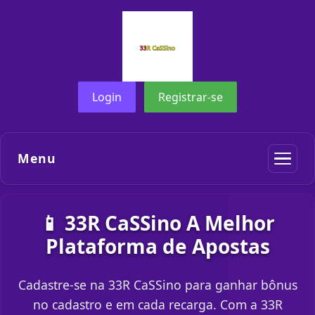
Login
Registrar-se
Menu
📱 33R CaSSino A Melhor
Plataforma de Apostas
Cadastre-se na 33R CaSSino para ganhar bônus
no cadastro e em cada recarga. Com a 33R