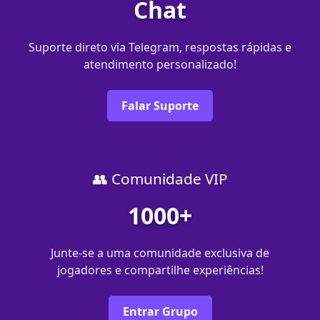
Chat
Suporte direto via Telegram, respostas rápidas e
atendimento personalizado!
Falar Suporte
👥 Comunidade VIP
1000+
Junte-se a uma comunidade exclusiva de
jogadores e compartilhe experiências!
Entrar Grupo