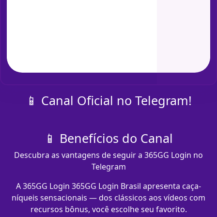
📱 Canal Oficial no Telegram!
📱 Benefícios do Canal
Descubra as vantagens de seguir a 365GG Login no
Telegram
A 365GG Login 365GG Login Brasil apresenta caça-
níqueis sensacionais — dos clássicos aos vídeos com
recursos bônus, você escolhe seu favorito.