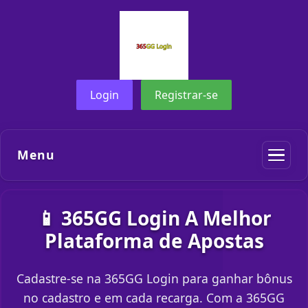
Login
Registrar-se
Menu
📱 365GG Login A Melhor
Plataforma de Apostas
Cadastre-se na 365GG Login para ganhar bônus
no cadastro e em cada recarga. Com a 365GG