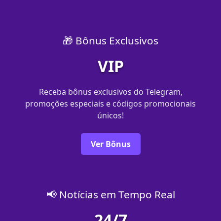
🎁 Bônus Exclusivos
VIP
Receba bônus exclusivos do Telegram,
promoções especiais e códigos promocionais
únicos!
Ver Bônus
📢 Notícias em Tempo Real
24/7