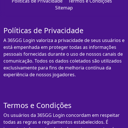
Políticas de Privacidade
Termos e Condições
Sitemap
Políticas de Privacidade
A 365GG Login valoriza a privacidade de seus usuários e
está empenhada em proteger todas as informações
pessoais fornecidas durante o uso de nossos canais de
comunicação. Todos os dados coletados são utilizados
exclusivamente para fins de melhoria contínua da
experiência de nossos jogadores.
Termos e Condições
Os usuários da 365GG Login concordam em respeitar
todas as regras e regulamentos estabelecidos. É