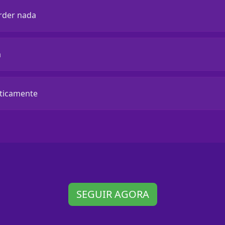
erder nada
a
aticamente
SEGUIR AGORA