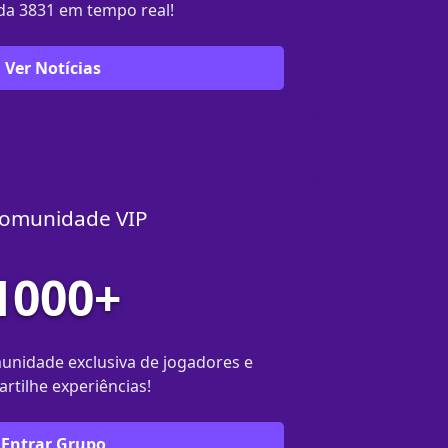
da 3831 em tempo real!
Ver Notícias
Comunidade VIP
1000+
unidade exclusiva de jogadores e
rtilhe experiências!
Entrar Grupo