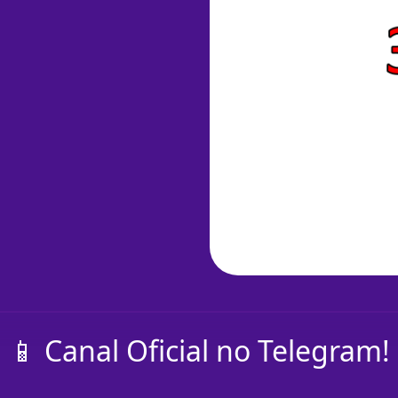
📱 Canal Oficial no Telegram!