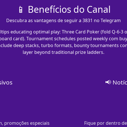
📱 Benefícios do Canal
Descubra as vantagens de seguir a 3831 no Telegram
oltips educating optimal play: Three Card Poker (fold Q-6-3 o
board card). Tournament schedules posted weekly com buy-
 include deep stacks, turbo formats, bounty tournaments co
layer beyond traditional prize ladders.
sivos
📢 Notí
m, promoções especiais
Fique por dentro d