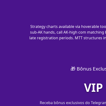
Strategy charts available via hoverable to
sub-AK hands, call AK-high com matching 
late registration periods. MTT structures
🎁 Bônus Exclu
VIP
Receba bônus exclusivos do Telegra