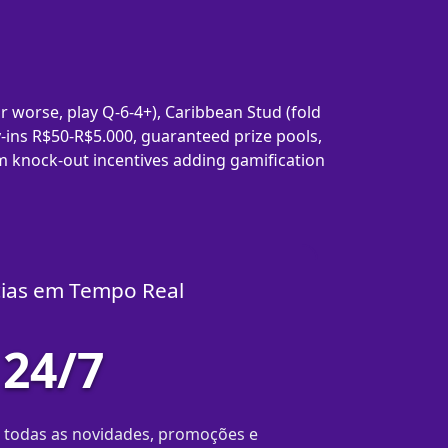
r worse, play Q-6-4+), Caribbean Stud (fold
ins R$50-R$5.000, guaranteed prize pools,
m knock-out incentives adding gamification
cias em Tempo Real
24/7
e todas as novidades, promoções e