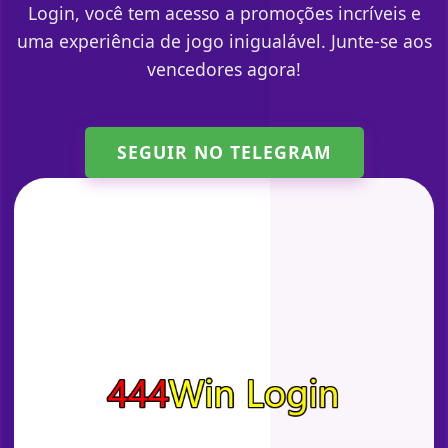
Login, você tem acesso a promoções incríveis e
uma experiência de jogo inigualável. Junte-se aos
vencedores agora!
SEGUIR NO TELEGRAM