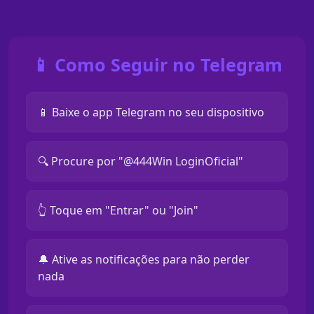
📱 Como Seguir no Telegram
📱 Baixe o app Telegram no seu dispositivo
🔍 Procure por "@444Win LoginOficial"
👆 Toque em "Entrar" ou "Join"
🔔 Ative as notificações para não perder
nada