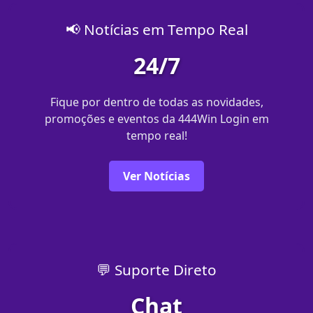
📢 Notícias em Tempo Real
24/7
Fique por dentro de todas as novidades,
promoções e eventos da 444Win Login em
tempo real!
Ver Notícias
💬 Suporte Direto
Chat