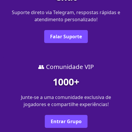
Suporte direto via Telegram, respostas rápidas e
atendimento personalizado!
Falar Suporte
👥 Comunidade VIP
1000+
Junte-se a uma comunidade exclusiva de
jogadores e compartilhe experiências!
Entrar Grupo