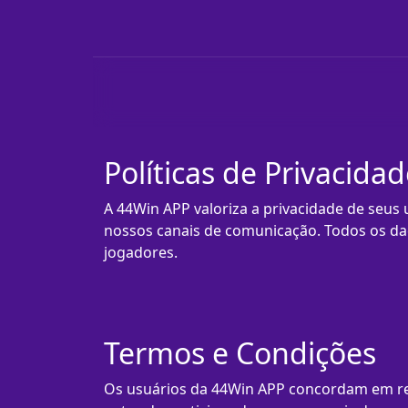
Políticas de Privacida
A 44Win APP valoriza a privacidade de seus
nossos canais de comunicação. Todos os dad
jogadores.
Termos e Condições
Os usuários da 44Win APP concordam em res