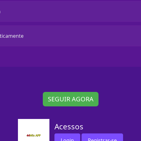
a
aticamente
SEGUIR AGORA
Acessos
Login
Registrar-se