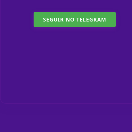
SEGUIR NO TELEGRAM