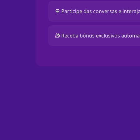
💬 Participe das conversas e interaj
🎁 Receba bônus exclusivos autom