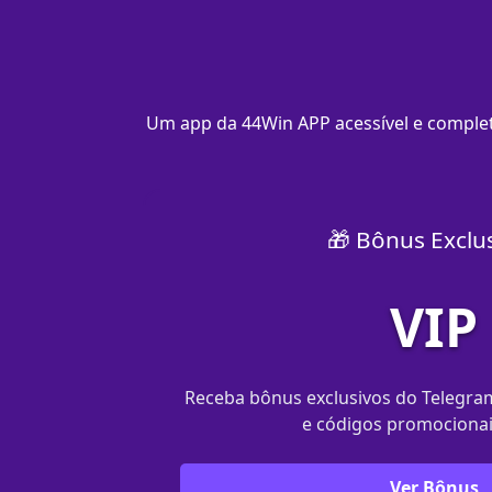
Um app da 44Win APP acessível e completo
🎁 Bônus Exclu
VIP
Receba bônus exclusivos do Telegra
e códigos promocionai
Ver Bônus