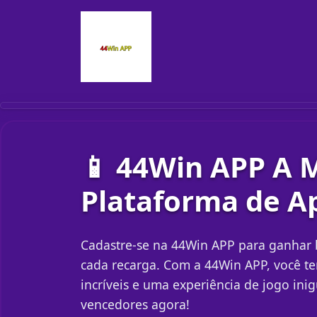
📱 44Win APP A 
Plataforma de A
Cadastre-se na 44Win APP para ganhar 
cada recarga. Com a 44Win APP, você t
incríveis e uma experiência de jogo inig
vencedores agora!