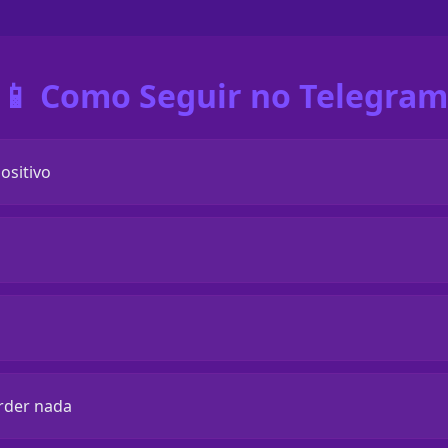
📱 Como Seguir no Telegram
ositivo
erder nada