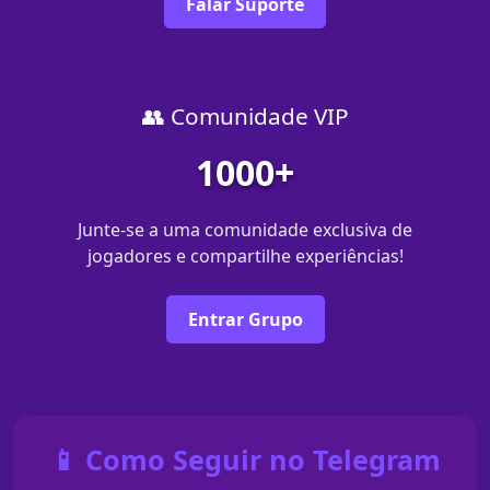
Falar Suporte
👥 Comunidade VIP
1000+
Junte-se a uma comunidade exclusiva de
jogadores e compartilhe experiências!
Entrar Grupo
📱 Como Seguir no Telegram