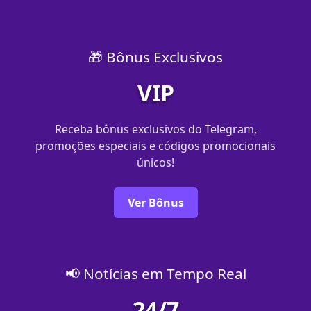
🎁 Bônus Exclusivos
VIP
Receba bônus exclusivos do Telegram,
promoções especiais e códigos promocionais
únicos!
Ver Bônus
📢 Notícias em Tempo Real
24/7