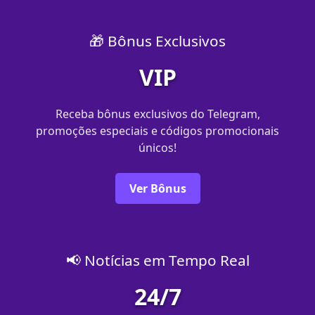
🎁 Bônus Exclusivos
VIP
Receba bônus exclusivos do Telegram,
promoções especiais e códigos promocionais
únicos!
Ver Bônus
📢 Notícias em Tempo Real
24/7