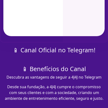
📱 Canal Oficial no Telegram!
📱 Benefícios do Canal
Descubra as vantagens de seguir a 4J4J no Telegram
Desde sua fundação, a 4J4J cumpre o compromisso
com seus clientes e com a sociedade, criando um
ambiente de entretenimento eficiente, seguro e justo.