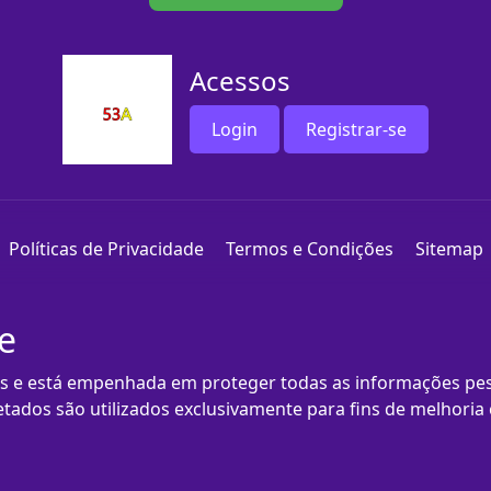
Acessos
Login
Registrar-se
Políticas de Privacidade
Termos e Condições
Sitemap
de
ios e está empenhada em proteger todas as informações pe
tados são utilizados exclusivamente para fins de melhoria