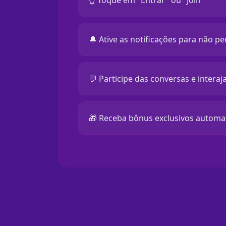
👆 Toque em "Entrar" ou "Join"
🔔 Ative as notificações para não p
💬 Participe das conversas e interaj
🎁 Receba bônus exclusivos autom