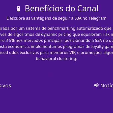
📱 Benefícios do Canal
Descubra as vantagens de seguir a 53A no Telegram
gurada por um sistema de benchmarking automatizado qu
avés de algoritmos de dynamic pricing que equilibram ris
 3-5% nos mercados principais, posicionando a 53A no qua
ta econômica, implementamos programas de loyalty gami
nced odds exclusivas para membros VIP, e promoções algo
behavioral clustering.
sivos
📢 Notí