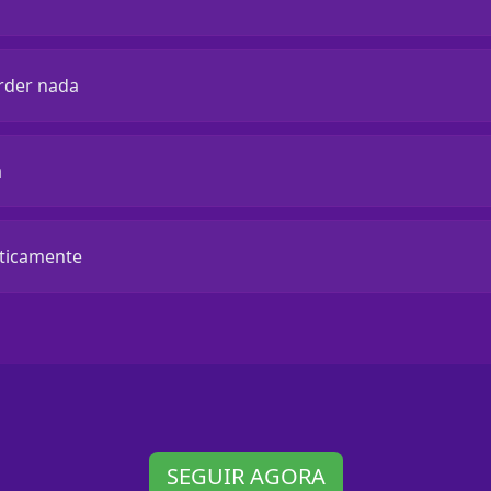
erder nada
a
aticamente
SEGUIR AGORA