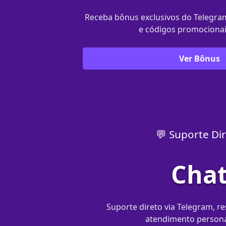
Receba bônus exclusivos do Telegra
e códigos promocionai
Ver Bônus
💬 Suporte Di
Cha
Suporte direto via Telegram, r
atendimento persona