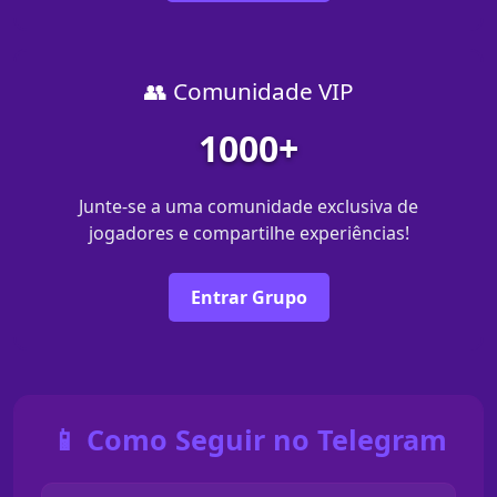
👥 Comunidade VIP
1000+
Junte-se a uma comunidade exclusiva de
jogadores e compartilhe experiências!
Entrar Grupo
📱 Como Seguir no Telegram