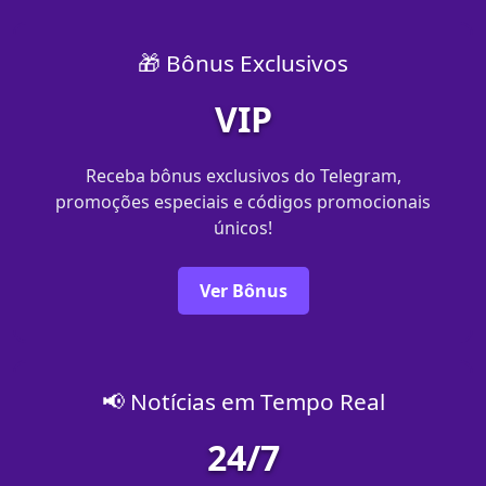
🎁 Bônus Exclusivos
VIP
Receba bônus exclusivos do Telegram,
promoções especiais e códigos promocionais
únicos!
Ver Bônus
📢 Notícias em Tempo Real
24/7