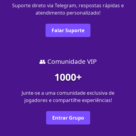
Suporte direto via Telegram, respostas rápidas e
atendimento personalizado!
Falar Suporte
👥 Comunidade VIP
1000+
Junte-se a uma comunidade exclusiva de
jogadores e compartilhe experiências!
Entrar Grupo