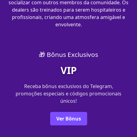
socializar com outros membros da comunidade. Os
dealers são treinados para serem hospitaleiros e
profissionais, criando uma atmosfera amigável e
envolvente.
🎁 Bônus Exclusivos
VIP
Receba bônus exclusivos do Telegram,
promoções especiais e códigos promocionais
únicos!
Ver Bônus