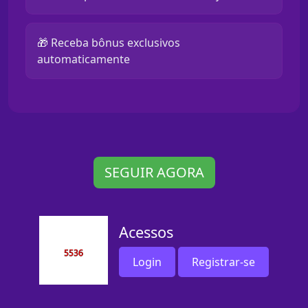
🎁 Receba bônus exclusivos
automaticamente
SEGUIR AGORA
Acessos
Login
Registrar-se