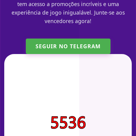
tem acesso a promoções incríveis e uma
experiência de jogo inigualável. Junte-se aos
vencedores agora!
SEGUIR NO TELEGRAM