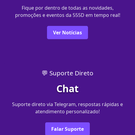
Fique por dentro de todas as novidades,
promoções e eventos da 555D em tempo real!
Ver Notícias
💬 Suporte Direto
Chat
Suporte direto via Telegram, respostas rápidas e
atendimento personalizado!
Falar Suporte