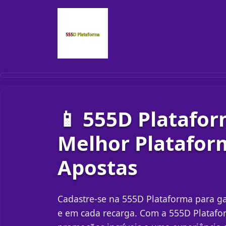
📱 555D Platafo
Melhor Platafor
Apostas
Cadastre-se na 555D Plataforma para g
e em cada recarga. Com a 555D Platafo