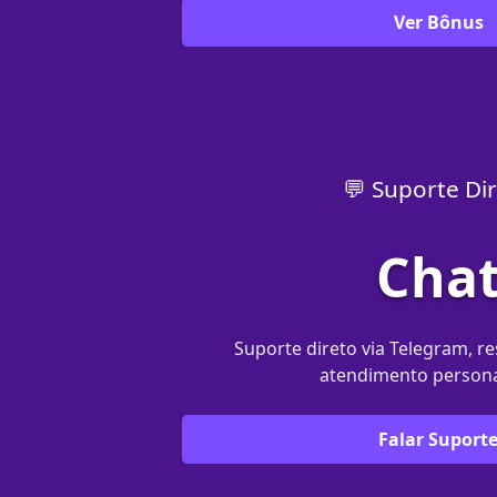
Ver Bônus
💬 Suporte Di
Cha
Suporte direto via Telegram, r
atendimento persona
Falar Suport