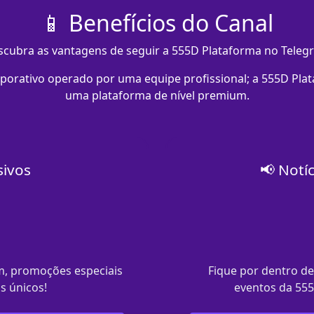
📱 Benefícios do Canal
scubra as vantagens de seguir a 555D Plataforma no Teleg
orativo operado por uma equipe profissional; a 555D Plata
uma plataforma de nível premium.
sivos
📢 Notí
m, promoções especiais
Fique por dentro d
s únicos!
eventos da 55