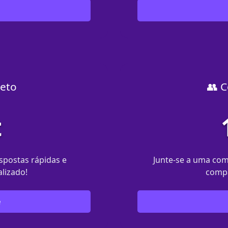
reto
👥 
t
espostas rápidas e
Junte-se a uma com
lizado!
compa
e