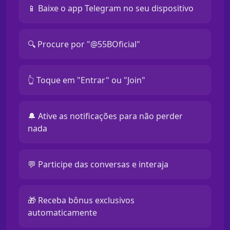
📱 Baixe o app Telegram no seu dispositivo
🔍 Procure por "@55BOficial"
👆 Toque em "Entrar" ou "Join"
🔔 Ative as notificações para não perder
nada
💬 Participe das conversas e interaja
🎁 Receba bônus exclusivos
automaticamente