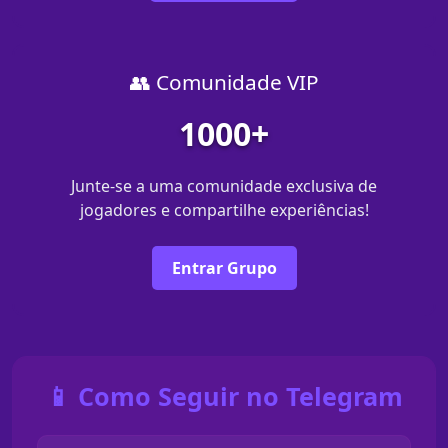
👥 Comunidade VIP
1000+
Junte-se a uma comunidade exclusiva de
jogadores e compartilhe experiências!
Entrar Grupo
📱 Como Seguir no Telegram