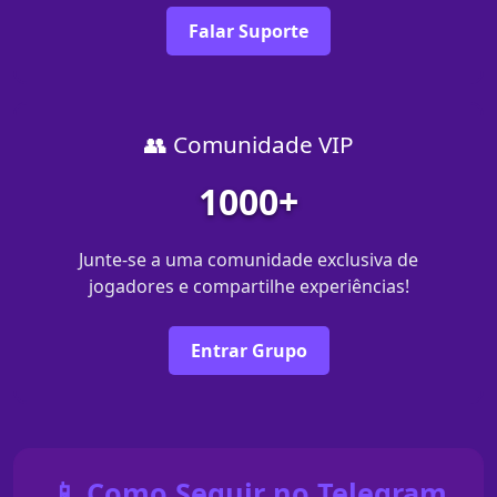
Falar Suporte
👥 Comunidade VIP
1000+
Junte-se a uma comunidade exclusiva de
jogadores e compartilhe experiências!
Entrar Grupo
📱 Como Seguir no Telegram