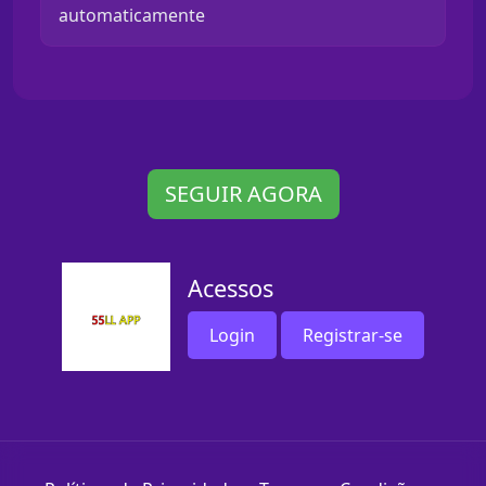
automaticamente
SEGUIR AGORA
Acessos
Login
Registrar-se