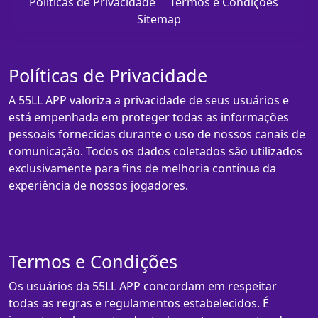
Políticas de Privacidade
Termos e Condições
Sitemap
Políticas de Privacidade
A 55LL APP valoriza a privacidade de seus usuários e
está empenhada em proteger todas as informações
pessoais fornecidas durante o uso de nossos canais de
comunicação. Todos os dados coletados são utilizados
exclusivamente para fins de melhoria contínua da
experiência de nossos jogadores.
Termos e Condições
Os usuários da 55LL APP concordam em respeitar
todas as regras e regulamentos estabelecidos. É