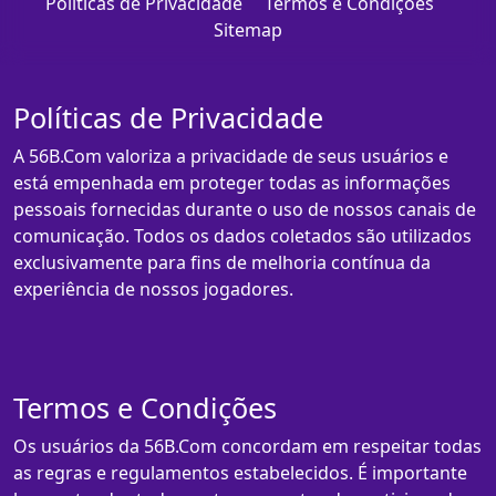
Políticas de Privacidade
Termos e Condições
Sitemap
Políticas de Privacidade
A 56B.Com valoriza a privacidade de seus usuários e
está empenhada em proteger todas as informações
pessoais fornecidas durante o uso de nossos canais de
comunicação. Todos os dados coletados são utilizados
exclusivamente para fins de melhoria contínua da
experiência de nossos jogadores.
Termos e Condições
Os usuários da 56B.Com concordam em respeitar todas
as regras e regulamentos estabelecidos. É importante