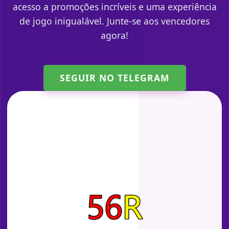
acesso a promoções incríveis e uma experiência
de jogo inigualável. Junte-se aos vencedores
agora!
SEGUIR NO TELEGRAM