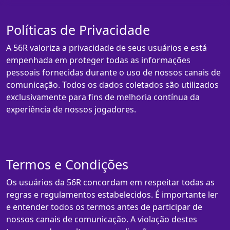
Políticas de Privacidade
A 56R valoriza a privacidade de seus usuários e está
empenhada em proteger todas as informações
pessoais fornecidas durante o uso de nossos canais de
comunicação. Todos os dados coletados são utilizados
exclusivamente para fins de melhoria contínua da
experiência de nossos jogadores.
Termos e Condições
Os usuários da 56R concordam em respeitar todas as
regras e regulamentos estabelecidos. É importante ler
e entender todos os termos antes de participar de
nossos canais de comunicação. A violação destes