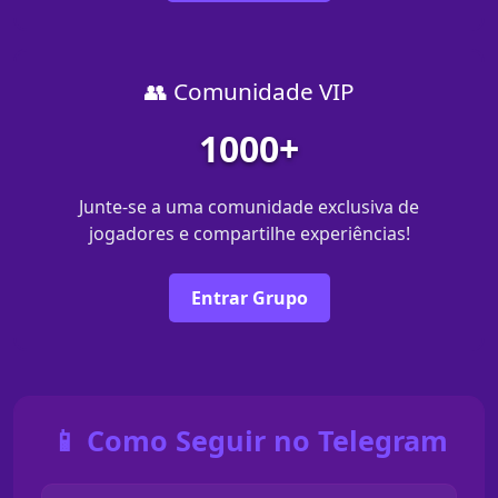
👥 Comunidade VIP
1000+
Junte-se a uma comunidade exclusiva de
jogadores e compartilhe experiências!
Entrar Grupo
📱 Como Seguir no Telegram