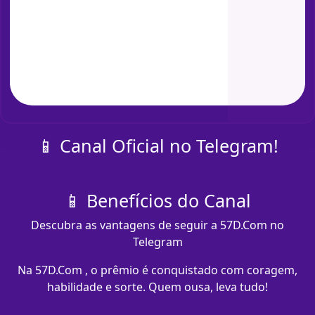
📱 Canal Oficial no Telegram!
📱 Benefícios do Canal
Descubra as vantagens de seguir a 57D.Com no
Telegram
Na 57D.Com , o prêmio é conquistado com coragem,
habilidade e sorte. Quem ousa, leva tudo!