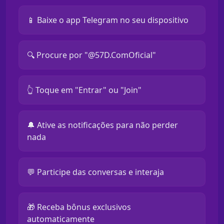
📱 Baixe o app Telegram no seu dispositivo
🔍 Procure por "@57D.ComOficial"
👆 Toque em "Entrar" ou "Join"
🔔 Ative as notificações para não perder
nada
💬 Participe das conversas e interaja
🎁 Receba bônus exclusivos
automaticamente