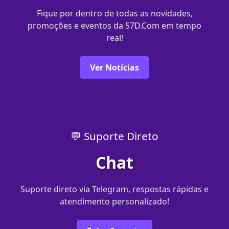
Fique por dentro de todas as novidades,
promoções e eventos da 57D.Com em tempo
real!
Ver Notícias
💬 Suporte Direto
Chat
Suporte direto via Telegram, respostas rápidas e
atendimento personalizado!