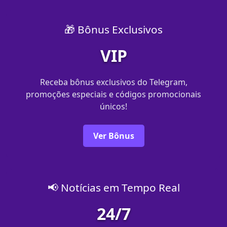
🎁 Bônus Exclusivos
VIP
Receba bônus exclusivos do Telegram,
promoções especiais e códigos promocionais
únicos!
Ver Bônus
📢 Notícias em Tempo Real
24/7