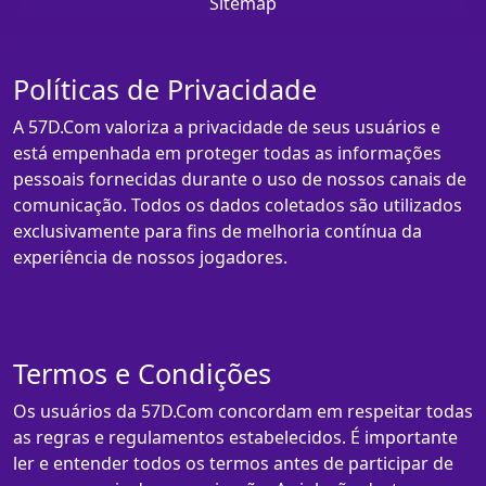
Sitemap
Políticas de Privacidade
A 57D.Com valoriza a privacidade de seus usuários e
está empenhada em proteger todas as informações
pessoais fornecidas durante o uso de nossos canais de
comunicação. Todos os dados coletados são utilizados
exclusivamente para fins de melhoria contínua da
experiência de nossos jogadores.
Termos e Condições
Os usuários da 57D.Com concordam em respeitar todas
as regras e regulamentos estabelecidos. É importante
ler e entender todos os termos antes de participar de