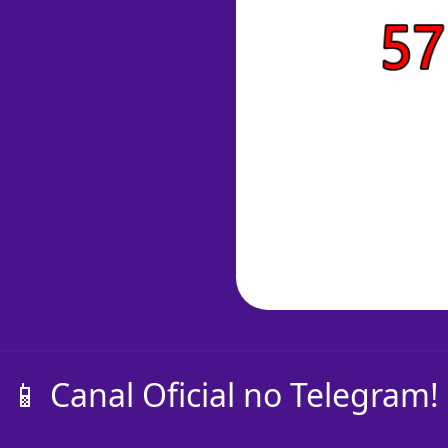
📱 Canal Oficial no Telegram!