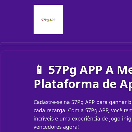
📱 57Pg APP A M
Plataforma de A
Cadastre-se na 57Pg APP para ganhar b
cada recarga. Com a 57Pg APP, você te
incríveis e uma experiência de jogo inig
vencedores agora!