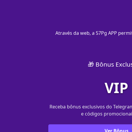
Através da web, a 57Pg APP permit
🎁 Bônus Exclu
VIP
Receba bônus exclusivos do Telegra
e códigos promocionai
Ver Bônus