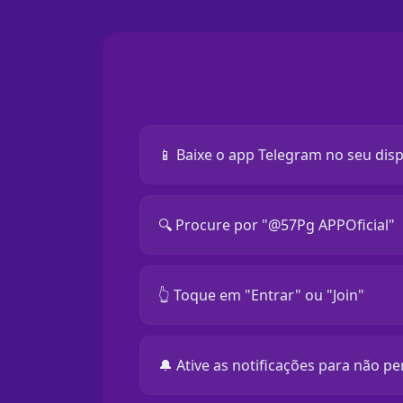
📱 Baixe o app Telegram no seu disp
🔍 Procure por "@57Pg APPOficial"
👆 Toque em "Entrar" ou "Join"
🔔 Ative as notificações para não p