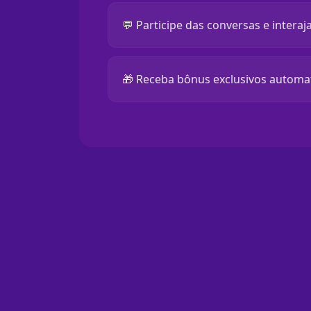
💬 Participe das conversas e interaj
🎁 Receba bônus exclusivos autom