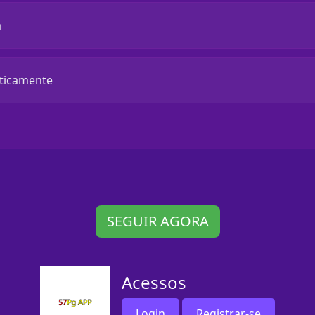
a
aticamente
SEGUIR AGORA
Acessos
Login
Registrar-se