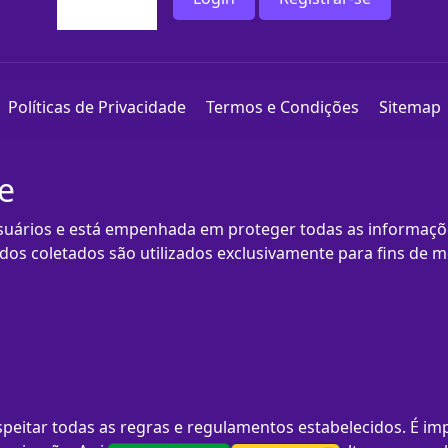
Políticas de Privacidade
Termos e Condições
Sitemap
de
usuários e está empenhada em proteger todas as informaçõ
os coletados são utilizados exclusivamente para fins de m
eitar todas as regras e regulamentos estabelecidos. É imp