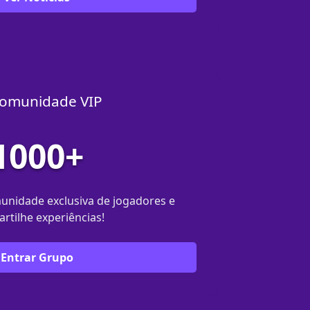
Comunidade VIP
1000+
unidade exclusiva de jogadores e
rtilhe experiências!
Entrar Grupo