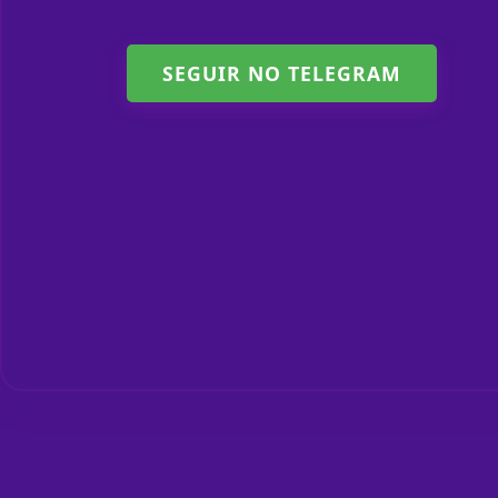
SEGUIR NO TELEGRAM