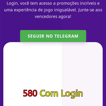
Login, você tem acesso a promoções incríveis e
uma experiência de jogo inigualável. Junte-se aos
vencedores agora!
SEGUIR NO TELEGRAM