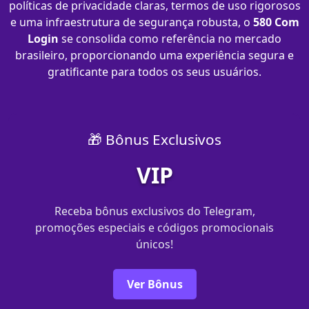
políticas de privacidade claras, termos de uso rigorosos
e uma infraestrutura de segurança robusta, o
580 Com
Login
se consolida como referência no mercado
brasileiro, proporcionando uma experiência segura e
gratificante para todos os seus usuários.
🎁 Bônus Exclusivos
VIP
Receba bônus exclusivos do Telegram,
promoções especiais e códigos promocionais
únicos!
Ver Bônus