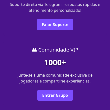
Suporte direto via Telegram, respostas rápidas e
atendimento personalizado!
Falar Suporte
👥 Comunidade VIP
1000+
Junte-se a uma comunidade exclusiva de
jogadores e compartilhe experiências!
Entrar Grupo