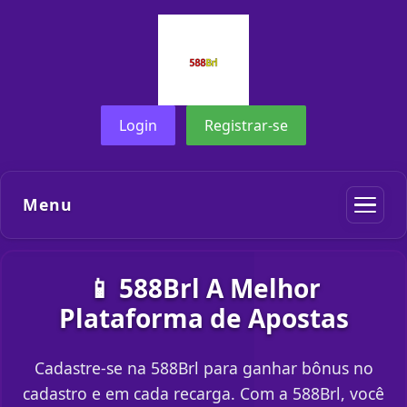
Login
Registrar-se
Menu
📱 588Brl A Melhor
Plataforma de Apostas
Cadastre-se na 588Brl para ganhar bônus no
cadastro e em cada recarga. Com a 588Brl, você