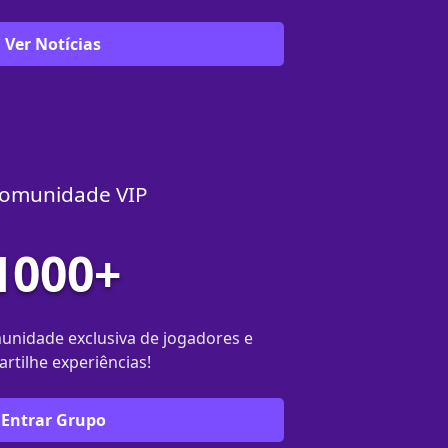
Ver Notícias
Comunidade VIP
1000+
unidade exclusiva de jogadores e
rtilhe experiências!
Entrar Grupo