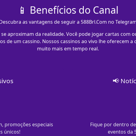
📱 Benefícios do Canal
Descubra as vantagens de seguir a 588Brl.Com no Telegra
is se aproximam da realidade. Você pode jogar cartas com 
os de um cassino. Nossos cassinos ao vivo lhe oferecem a c
muito mais em tempo real.
sivos
📢 Notí
m, promoções especiais
Fique por dentro d
s únicos!
eventos da 