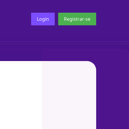
Login
Registrar-se