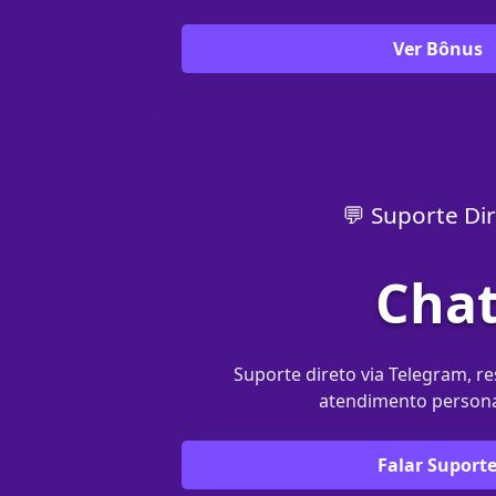
Ver Bônus
💬 Suporte Di
Cha
Suporte direto via Telegram, r
atendimento persona
Falar Suport