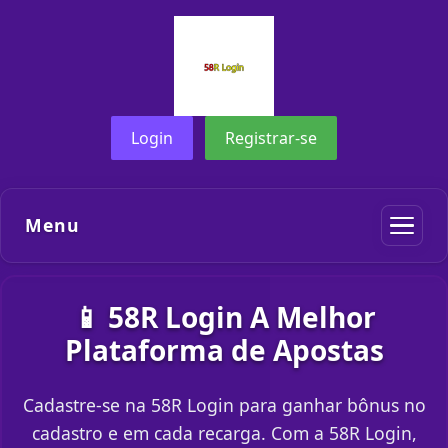
Login
Registrar-se
Menu
📱 58R Login A Melhor
Plataforma de Apostas
Cadastre-se na 58R Login para ganhar bônus no
cadastro e em cada recarga. Com a 58R Login,