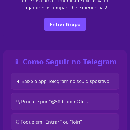
Junte-se a uma comunidade exclusiva de
jogadores e compartilhe experiências!
Entrar Grupo
📱 Como Seguir no Telegram
📱 Baixe o app Telegram no seu dispositivo
🔍 Procure por "@58R LoginOficial"
👆 Toque em "Entrar" ou "Join"