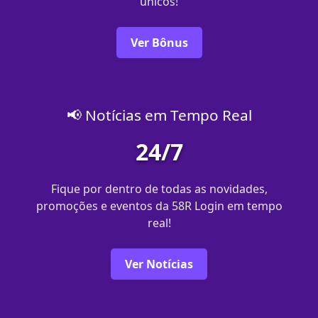
únicos!
Ver Bônus
📢 Notícias em Tempo Real
24/7
Fique por dentro de todas as novidades,
promoções e eventos da 58R Login em tempo
real!
Ver Notícias