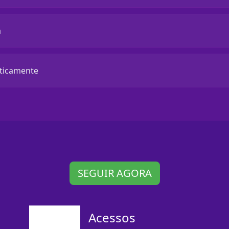
a
aticamente
SEGUIR AGORA
Acessos