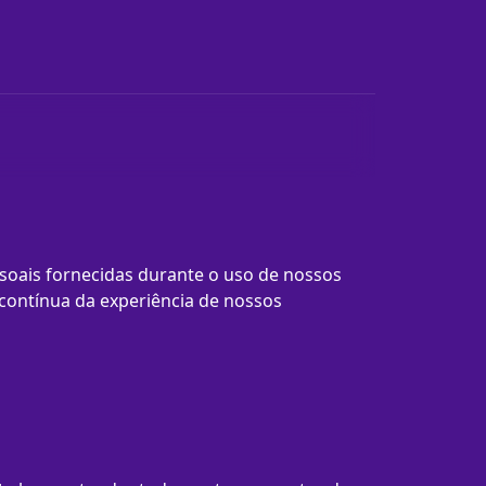
soais fornecidas durante o uso de nossos
 contínua da experiência de nossos