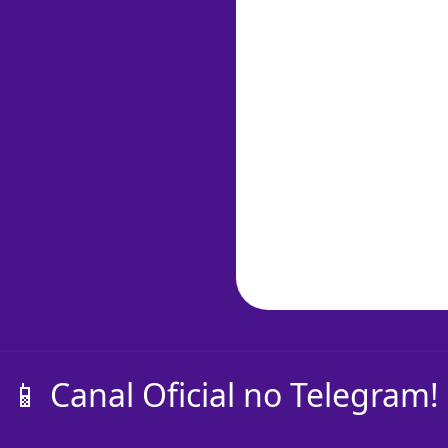
📱 Canal Oficial no Telegram!