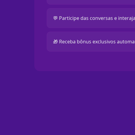
💬 Participe das conversas e interaj
🎁 Receba bônus exclusivos autom