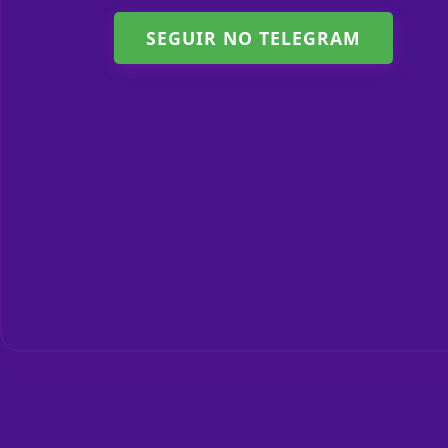
SEGUIR NO TELEGRAM