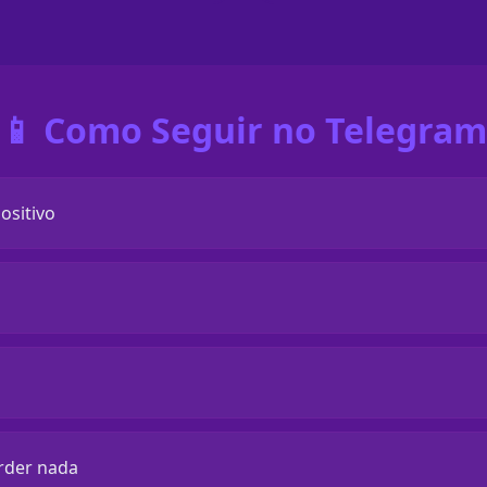
📱 Como Seguir no Telegram
ositivo
erder nada