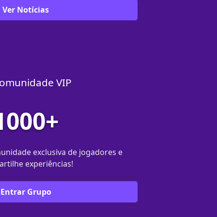
Ver Notícias
Comunidade VIP
1000+
unidade exclusiva de jogadores e
rtilhe experiências!
Entrar Grupo