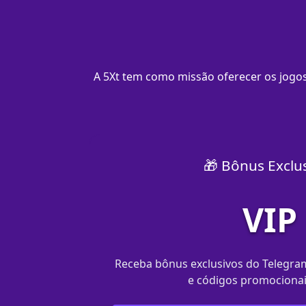
A 5Xt tem como missão oferecer os jogos
🎁 Bônus Exclu
VIP
Receba bônus exclusivos do Telegra
e códigos promocionai