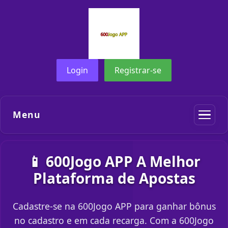
Login
Registrar-se
Menu
📱 600Jogo APP A Melhor
Plataforma de Apostas
Cadastre-se na 600Jogo APP para ganhar bônus
no cadastro e em cada recarga. Com a 600Jogo