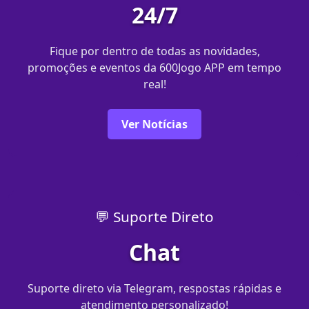
24/7
Fique por dentro de todas as novidades,
promoções e eventos da 600Jogo APP em tempo
real!
Ver Notícias
💬 Suporte Direto
Chat
Suporte direto via Telegram, respostas rápidas e
atendimento personalizado!