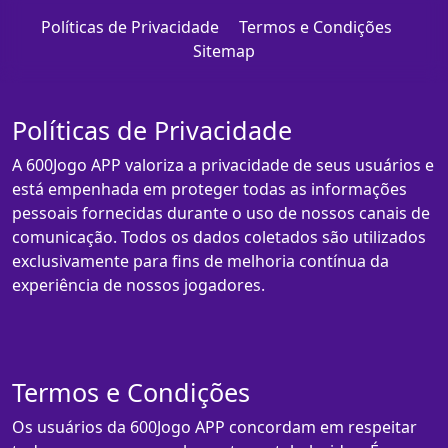
Políticas de Privacidade
Termos e Condições
Sitemap
Políticas de Privacidade
A 600Jogo APP valoriza a privacidade de seus usuários e
está empenhada em proteger todas as informações
pessoais fornecidas durante o uso de nossos canais de
comunicação. Todos os dados coletados são utilizados
exclusivamente para fins de melhoria contínua da
experiência de nossos jogadores.
Termos e Condições
Os usuários da 600Jogo APP concordam em respeitar