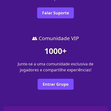
Falar Suporte
👥 Comunidade VIP
1000+
Junte-se a uma comunidade exclusiva de
jogadores e compartilhe experiências!
Entrar Grupo