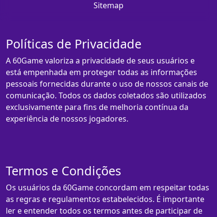
Sitemap
Políticas de Privacidade
A 60Game valoriza a privacidade de seus usuários e
está empenhada em proteger todas as informações
pessoais fornecidas durante o uso de nossos canais de
comunicação. Todos os dados coletados são utilizados
exclusivamente para fins de melhoria contínua da
experiência de nossos jogadores.
Termos e Condições
Os usuários da 60Game concordam em respeitar todas
as regras e regulamentos estabelecidos. É importante
ler e entender todos os termos antes de participar de