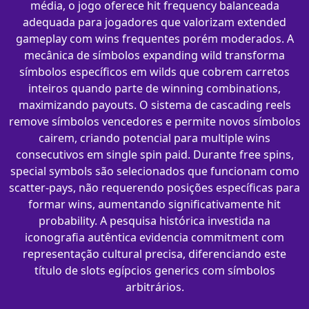
média, o jogo oferece hit frequency balanceada
adequada para jogadores que valorizam extended
gameplay com wins frequentes porém moderados. A
mecânica de símbolos expanding wild transforma
símbolos específicos em wilds que cobrem carretos
inteiros quando parte de winning combinations,
maximizando payouts. O sistema de cascading reels
remove símbolos vencedores e permite novos símbolos
cairem, criando potencial para multiple wins
consecutivos em single spin paid. Durante free spins,
special symbols são selecionados que funcionam como
scatter-pays, não requerendo posições específicas para
formar wins, aumentando significativamente hit
probability. A pesquisa histórica investida na
iconografia autêntica evidencia commitment com
representação cultural precisa, diferenciando este
título de slots egípcios generics com símbolos
arbitrários.