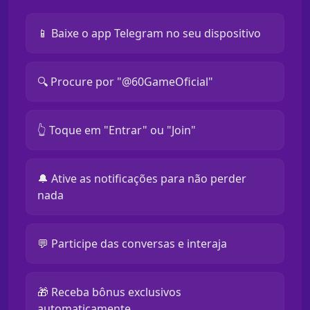
📱 Baixe o app Telegram no seu dispositivo
🔍 Procure por "@60GameOficial"
👆 Toque em "Entrar" ou "Join"
🔔 Ative as notificações para não perder
nada
💬 Participe das conversas e interaja
🎁 Receba bônus exclusivos
automaticamente