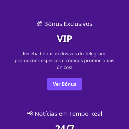
🎁 Bônus Exclusivos
VIP
Receba bônus exclusivos do Telegram,
promoções especiais e códigos promocionais
únicos!
Ver Bônus
📢 Notícias em Tempo Real
24/7