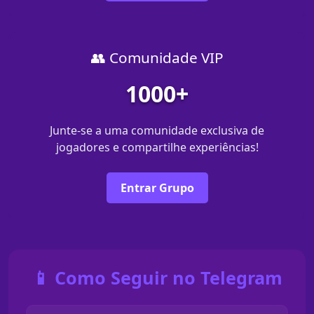
👥 Comunidade VIP
1000+
Junte-se a uma comunidade exclusiva de
jogadores e compartilhe experiências!
Entrar Grupo
📱 Como Seguir no Telegram