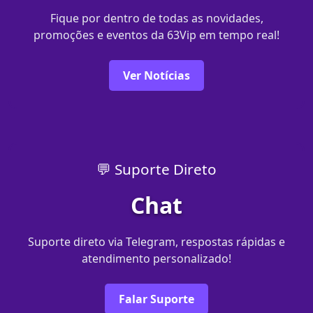
Fique por dentro de todas as novidades,
promoções e eventos da 63Vip em tempo real!
Ver Notícias
💬 Suporte Direto
Chat
Suporte direto via Telegram, respostas rápidas e
atendimento personalizado!
Falar Suporte