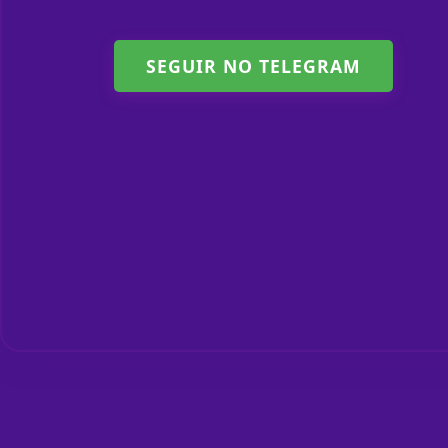
SEGUIR NO TELEGRAM