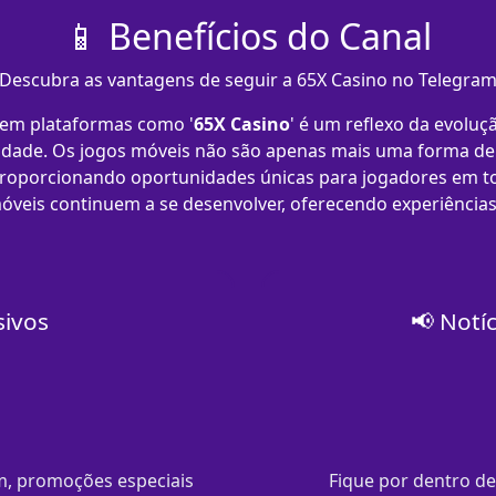
📱 Benefícios do Canal
Descubra as vantagens de seguir a 65X Casino no Telegra
' em plataformas como '
65X Casino
' é um reflexo da evoluç
ividade. Os jogos móveis não são apenas mais uma forma d
 proporcionando oportunidades únicas para jogadores em 
veis continuem a se desenvolver, oferecendo experiências
sivos
📢 Notí
m, promoções especiais
Fique por dentro d