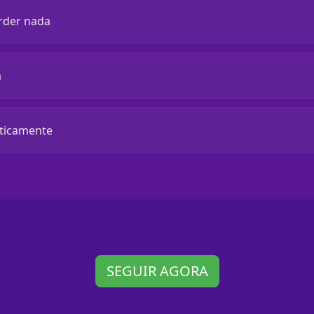
erder nada
a
aticamente
SEGUIR AGORA