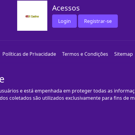
Acessos
Login
Registrar-se
Políticas de Privacidade
Termos e Condições
Sitemap
de
s usuários e está empenhada em proteger todas as informaç
os coletados são utilizados exclusivamente para fins de m