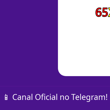
📱 Canal Oficial no Telegram!