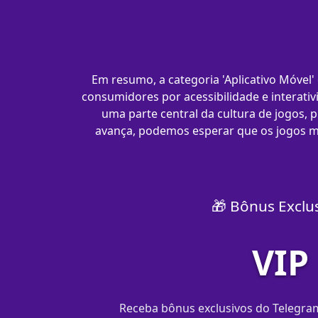
Em resumo, a categoria 'Aplicativo Móvel
consumidores por acessibilidade e interat
uma parte central da cultura de jogos,
avança, podemos esperar que os jogos mó
🎁 Bônus Exclu
VIP
Receba bônus exclusivos do Telegra