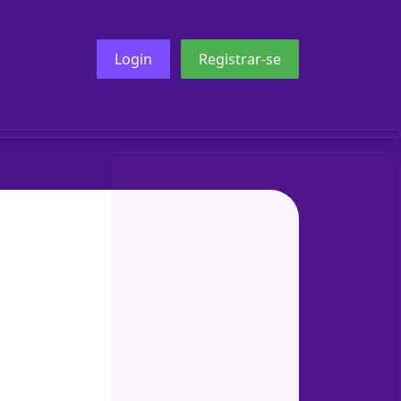
Login
Registrar-se