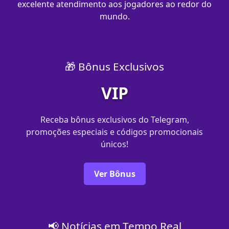
excelente atendimento aos jogadores ao redor do
mundo.
🎁 Bônus Exclusivos
VIP
Receba bônus exclusivos do Telegram,
promoções especiais e códigos promocionais
únicos!
Ver Bônus
📢 Notícias em Tempo Real