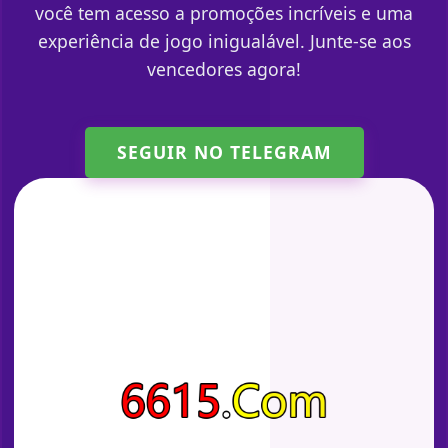
você tem acesso a promoções incríveis e uma
experiência de jogo inigualável. Junte-se aos
vencedores agora!
SEGUIR NO TELEGRAM