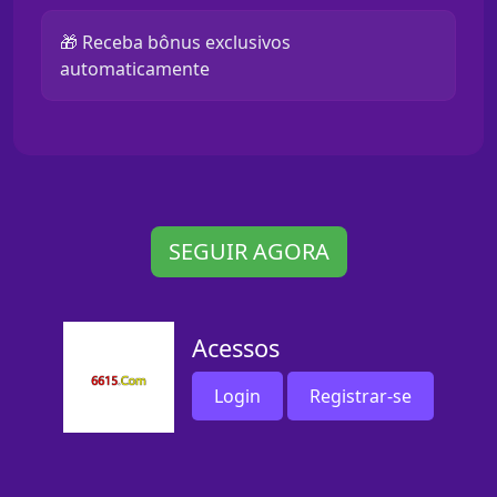
🎁 Receba bônus exclusivos
automaticamente
SEGUIR AGORA
Acessos
Login
Registrar-se