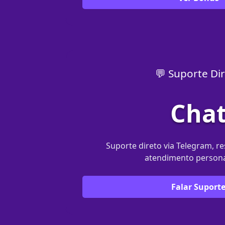
💬 Suporte Di
Cha
Suporte direto via Telegram, r
atendimento persona
Falar Suport