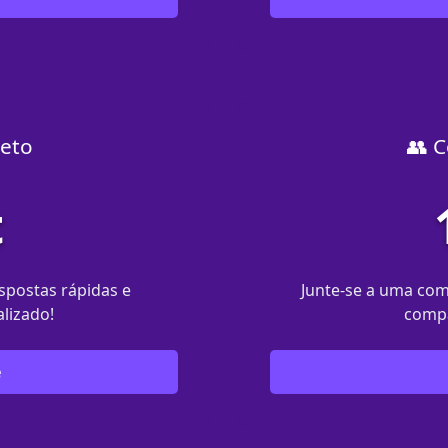
reto
👥 
t
espostas rápidas e
Junte-se a uma com
lizado!
compa
e