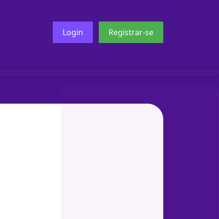
Login
Registrar-se