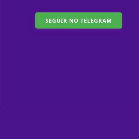
SEGUIR NO TELEGRAM