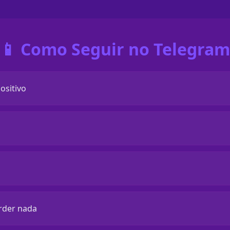
📱 Como Seguir no Telegram
ositivo
erder nada