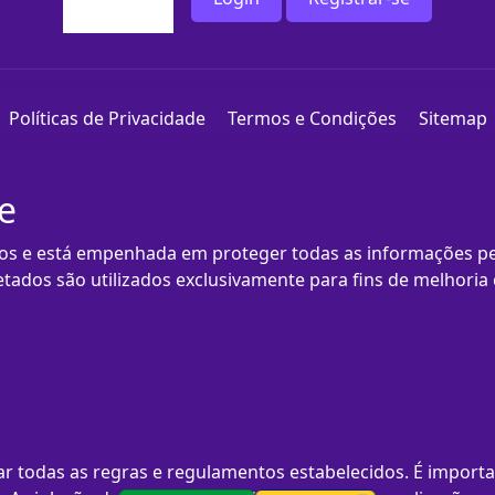
Políticas de Privacidade
Termos e Condições
Sitemap
de
rios e está empenhada em proteger todas as informações p
tados são utilizados exclusivamente para fins de melhoria
 todas as regras e regulamentos estabelecidos. É importa