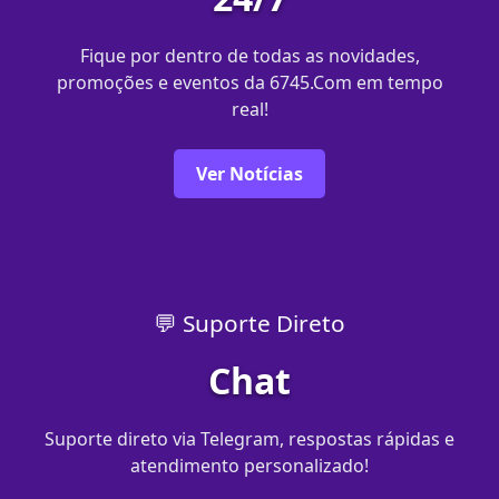
Fique por dentro de todas as novidades,
promoções e eventos da 6745.Com em tempo
real!
Ver Notícias
💬 Suporte Direto
Chat
Suporte direto via Telegram, respostas rápidas e
atendimento personalizado!