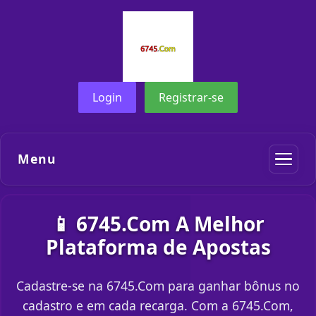
Login
Registrar-se
Menu
📱 6745.Com A Melhor
Plataforma de Apostas
Cadastre-se na 6745.Com para ganhar bônus no
cadastro e em cada recarga. Com a 6745.Com,