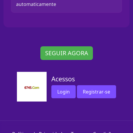
automaticamente
SEGUIR AGORA
Acessos
Login
Registrar-se