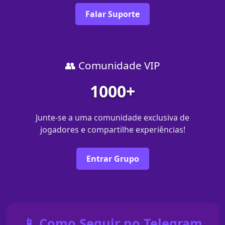
Falar Suporte
👥 Comunidade VIP
1000+
Junte-se a uma comunidade exclusiva de
jogadores e compartilhe experiências!
Entrar Grupo
📱 Como Seguir no Telegram