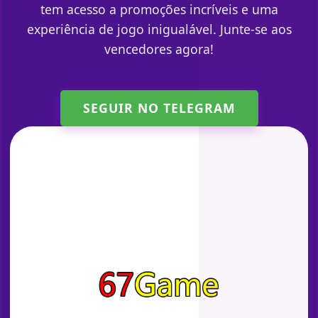
tem acesso a promoções incríveis e uma
experiência de jogo inigualável. Junte-se aos
vencedores agora!
SEGUIR NO TELEGRAM