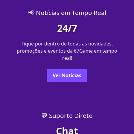
📢 Notícias em Tempo Real
24/7
Fique por dentro de todas as novidades,
promoções e eventos da 67Game em tempo
real!
Ver Notícias
💬 Suporte Direto
Chat