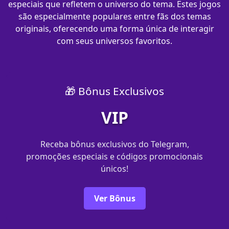
especiais que refletem o universo do tema. Estes jogos
são especialmente populares entre fãs dos temas
originais, oferecendo uma forma única de interagir
com seus universos favoritos.
🎁 Bônus Exclusivos
VIP
Receba bônus exclusivos do Telegram,
promoções especiais e códigos promocionais
únicos!
Ver Bônus