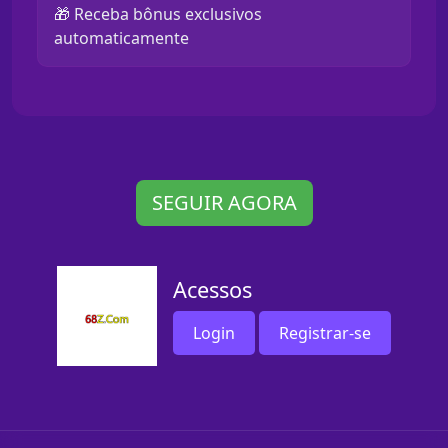
🎁 Receba bônus exclusivos
automaticamente
SEGUIR AGORA
Acessos
Login
Registrar-se