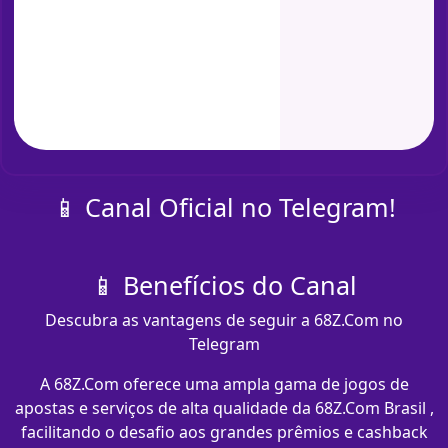
📱 Canal Oficial no Telegram!
📱 Benefícios do Canal
Descubra as vantagens de seguir a 68Z.Com no
Telegram
A 68Z.Com oferece uma ampla gama de jogos de
apostas e serviços de alta qualidade da 68Z.Com Brasil ,
facilitando o desafio aos grandes prêmios e cashback