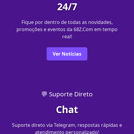
24/7
Fique por dentro de todas as novidades,
promoções e eventos da 68Z.Com em tempo
real!
Ver Notícias
💬 Suporte Direto
Chat
Suporte direto via Telegram, respostas rápidas e
atendimento personalizado!