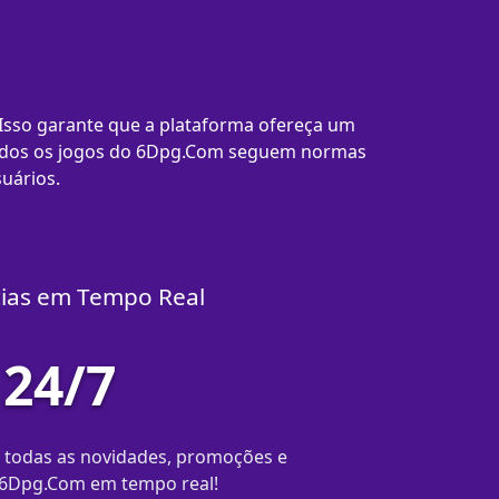
 Isso garante que a plataforma ofereça um
e todos os jogos do 6Dpg.Com seguem normas
uários.
cias em Tempo Real
24/7
e todas as novidades, promoções e
 6Dpg.Com em tempo real!