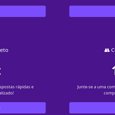
reto
👥 
t
espostas rápidas e
Junte-se a uma com
lizado!
compa
e