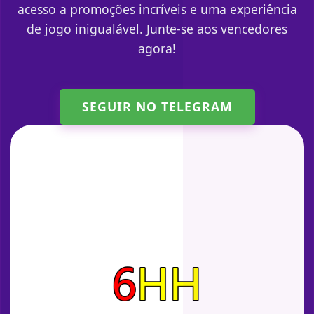
acesso a promoções incríveis e uma experiência
de jogo inigualável. Junte-se aos vencedores
agora!
SEGUIR NO TELEGRAM