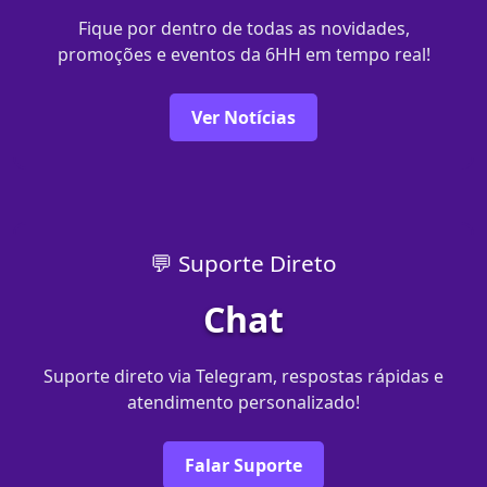
Fique por dentro de todas as novidades,
promoções e eventos da 6HH em tempo real!
Ver Notícias
💬 Suporte Direto
Chat
Suporte direto via Telegram, respostas rápidas e
atendimento personalizado!
Falar Suporte