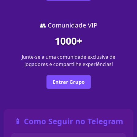
👥 Comunidade VIP
1000+
Junte-se a uma comunidade exclusiva de
jogadores e compartilhe experiências!
Entrar Grupo
📱 Como Seguir no Telegram