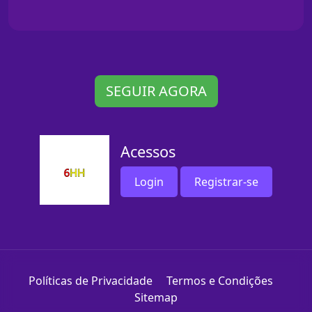
SEGUIR AGORA
Acessos
Login
Registrar-se
Políticas de Privacidade
Termos e Condições
Sitemap