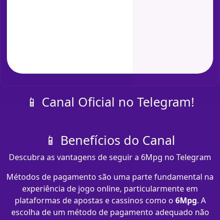
📱 Canal Oficial no Telegram!
📱 Benefícios do Canal
Descubra as vantagens de seguir a 6Mpg no Telegram
Métodos de pagamento são uma parte fundamental na
experiência de jogo online, particularmente em
plataformas de apostas e cassinos como o
6Mpg
. A
escolha de um método de pagamento adequado não