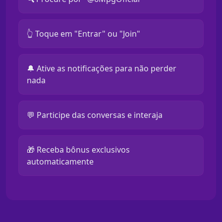
👆 Toque em "Entrar" ou "Join"
🔔 Ative as notificações para não perder
nada
💬 Participe das conversas e interaja
🎁 Receba bônus exclusivos
automaticamente