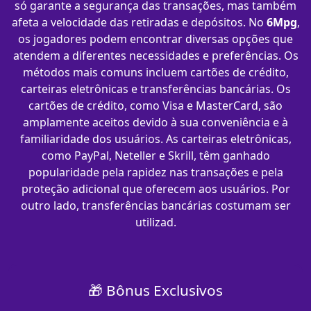
só garante a segurança das transações, mas também
afeta a velocidade das retiradas e depósitos. No
6Mpg
,
os jogadores podem encontrar diversas opções que
atendem a diferentes necessidades e preferências. Os
métodos mais comuns incluem cartões de crédito,
carteiras eletrônicas e transferências bancárias. Os
cartões de crédito, como Visa e MasterCard, são
amplamente aceitos devido à sua conveniência e à
familiaridade dos usuários. As carteiras eletrônicas,
como PayPal, Neteller e Skrill, têm ganhado
popularidade pela rapidez nas transações e pela
proteção adicional que oferecem aos usuários. Por
outro lado, transferências bancárias costumam ser
utilizad.
🎁 Bônus Exclusivos