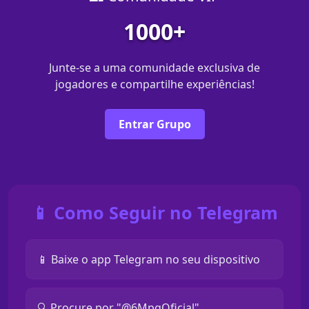
1000+
Junte-se a uma comunidade exclusiva de
jogadores e compartilhe experiências!
Entrar Grupo
📱 Como Seguir no Telegram
📱 Baixe o app Telegram no seu dispositivo
🔍 Procure por "@6MpgOficial"