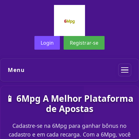
Login
Registrar-se
Menu
📱 6Mpg A Melhor Plataforma
de Apostas
Cadastre-se na 6Mpg para ganhar bônus no
cadastro e em cada recarga. Com a 6Mpg, você