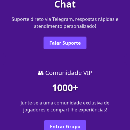
Chat
Suporte direto via Telegram, respostas rápidas e
atendimento personalizado!
Falar Suporte
👥 Comunidade VIP
1000+
Junte-se a uma comunidade exclusiva de
jogadores e compartilhe experiências!
Entrar Grupo