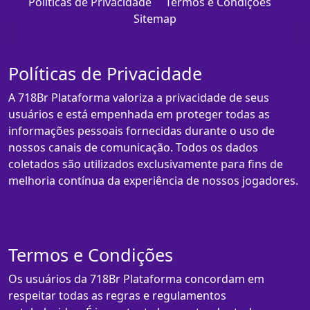
Políticas de Privacidade
Termos e Condições
Sitemap
Políticas de Privacidade
A 718Br Plataforma valoriza a privacidade de seus
usuários e está empenhada em proteger todas as
informações pessoais fornecidas durante o uso de
nossos canais de comunicação. Todos os dados
coletados são utilizados exclusivamente para fins de
melhoria contínua da experiência de nossos jogadores.
Termos e Condições
Os usuários da 718Br Plataforma concordam em
respeitar todas as regras e regulamentos