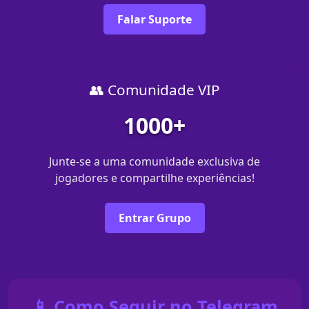
Falar Suporte
👥 Comunidade VIP
1000+
Junte-se a uma comunidade exclusiva de
jogadores e compartilhe experiências!
Entrar Grupo
📱 Como Seguir no Telegram