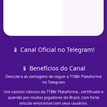
📱 Canal Oficial no Telegram!
📱 Benefícios do Canal
Descubra as vantagens de seguir a 718Br Plataforma
no Telegram
Um cassino clássico da 718Br Plataforma , certificado e
querido por muitos jogadores do Brasil, com forte
vínculo emocional com seus usuários.