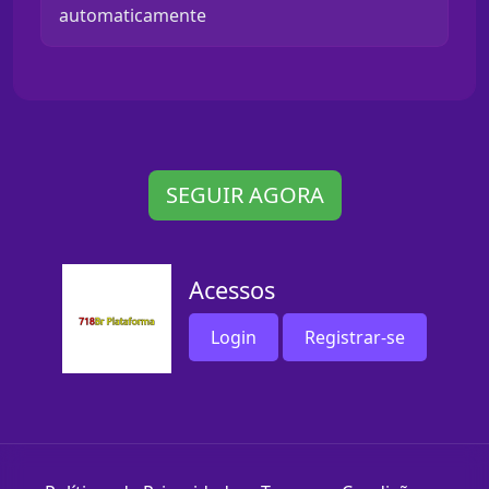
automaticamente
SEGUIR AGORA
Acessos
Login
Registrar-se