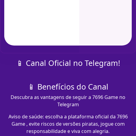
📱 Canal Oficial no Telegram!
📱 Benefícios do Canal
Descubra as vantagens de seguir a 7696 Game no
Telegram
Aviso de saúde: escolha a plataforma oficial da 7696
Game , evite riscos de versões piratas, jogue com
responsabilidade e viva com alegria.