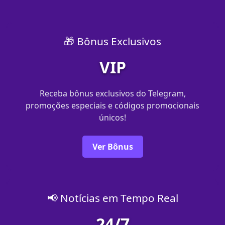
🎁 Bônus Exclusivos
VIP
Receba bônus exclusivos do Telegram,
promoções especiais e códigos promocionais
únicos!
Ver Bônus
📢 Notícias em Tempo Real
24/7