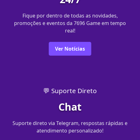
Fique por dentro de todas as novidades,
promoções e eventos da 7696 Game em tempo
real!
Ver Notícias
💬 Suporte Direto
Chat
Suporte direto via Telegram, respostas rápidas e
atendimento personalizado!