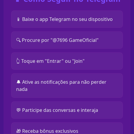
📱 Baixe o app Telegram no seu dispositivo
🔍 Procure por "@7696 GameOficial"
👆 Toque em "Entrar" ou "Join"
🔔 Ative as notificações para não perder
nada
💬 Participe das conversas e interaja
🎁 Receba bônus exclusivos