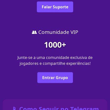
Falar Suporte
👥 Comunidade VIP
1000+
Junte-se a uma comunidade exclusiva de
jogadores e compartilhe experiências!
Entrar Grupo
📱 Como Seguir no Telegram