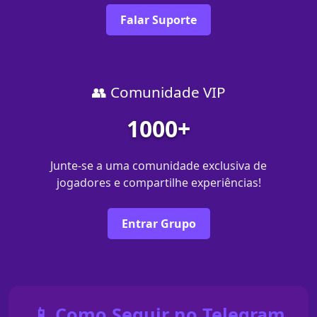
Falar Suporte
👥 Comunidade VIP
1000+
Junte-se a uma comunidade exclusiva de
jogadores e compartilhe experiências!
Entrar Grupo
📱 Como Seguir no Telegram