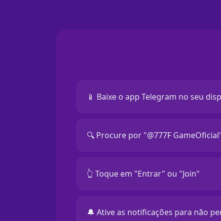
📱 Baixe o app Telegram no seu disp
🔍 Procure por "@777F GameOficial
👆 Toque em "Entrar" ou "Join"
🔔 Ative as notificações para não p