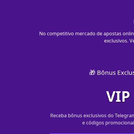
No competitivo mercado de apostas onlin
exclusivos. V
🎁 Bônus Exclu
VIP
Receba bônus exclusivos do Telegra
e códigos promocionai