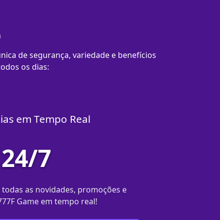
m
ica de segurança, variedade e benefícios
odos os dias:
cias em Tempo Real
24/7
e todas as novidades, promoções e
777F Game em tempo real!