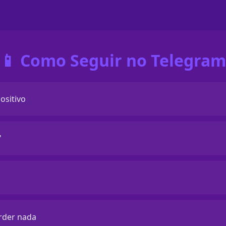
📱 Como Seguir no Telegram
ositivo
"
erder nada