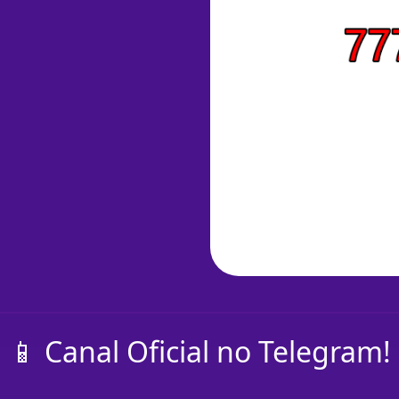
📱 Canal Oficial no Telegram!