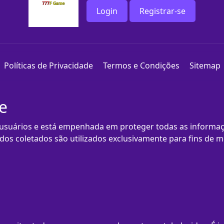
Login
Registrar-se
Políticas de Privacidade
Termos e Condições
Sitemap
de
s usuários e está empenhada em proteger todas as informaç
os coletados são utilizados exclusivamente para fins de m