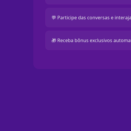
💬 Participe das conversas e interaj
🎁 Receba bônus exclusivos autom