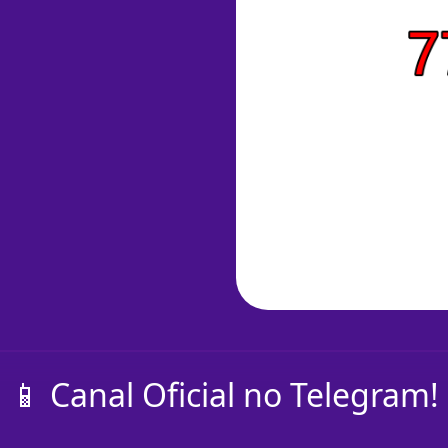
📱 Canal Oficial no Telegram!