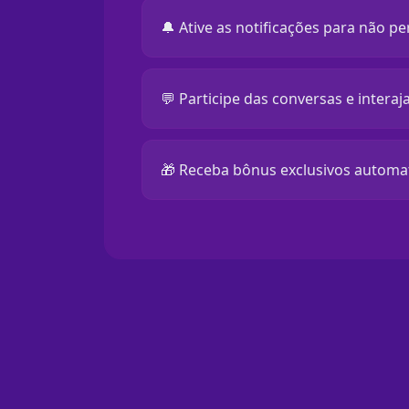
🔔 Ative as notificações para não p
💬 Participe das conversas e interaj
🎁 Receba bônus exclusivos autom