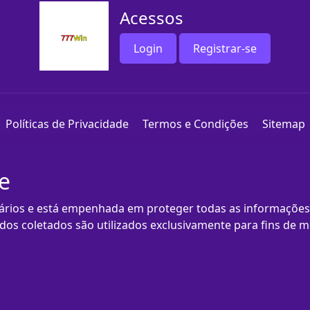
Acessos
Login
Registrar-se
Políticas de Privacidade
Termos e Condições
Sitemap
de
uários e está empenhada em proteger todas as informações
os coletados são utilizados exclusivamente para fins de m