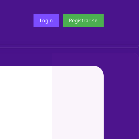
Login
Registrar-se