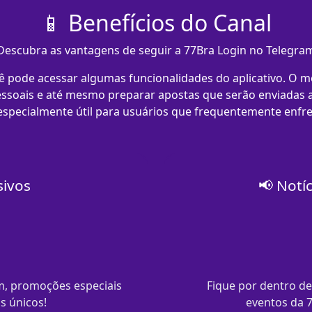
📱 Benefícios do Canal
Descubra as vantagens de seguir a 77Bra Login no Telegra
pode acessar algumas funcionalidades do aplicativo. O modo
pessoais e até mesmo preparar apostas que serão enviada
 especialmente útil para usuários que frequentemente enf
sivos
📢 Notí
m, promoções especiais
Fique por dentro d
s únicos!
eventos da 