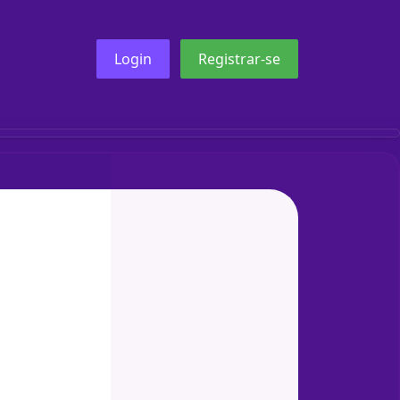
Login
Registrar-se