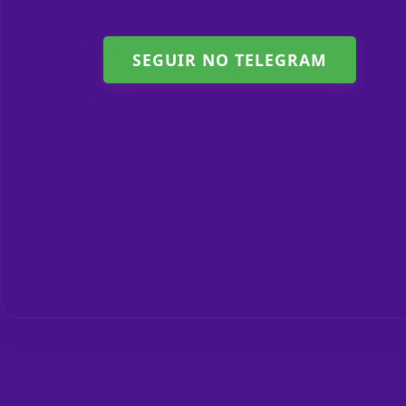
SEGUIR NO TELEGRAM