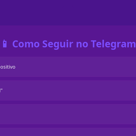
📱 Como Seguir no Telegram
ositivo
l"