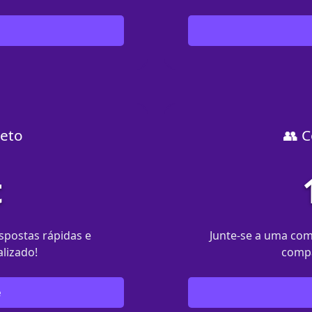
reto
👥 
t
espostas rápidas e
Junte-se a uma com
lizado!
compa
e