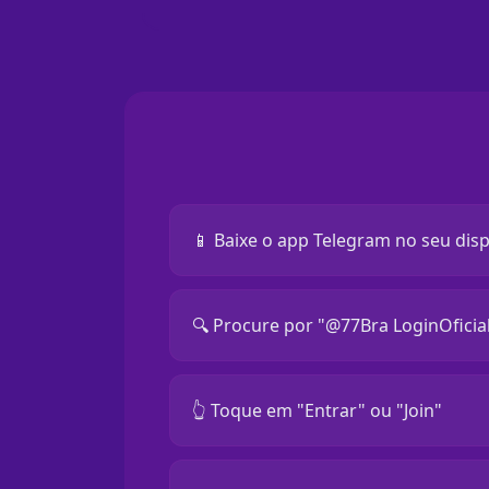
📱 Baixe o app Telegram no seu disp
🔍 Procure por "@77Bra LoginOficia
👆 Toque em "Entrar" ou "Join"